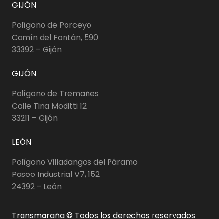
GIJÓN
Polígono de Porceyo
Camín del Fontán, 590
33392 – Gijón
GIJÓN
Polígono de Tremañes
Calle Tina Moditti 12
33211 – Gijón
LEÓN
Polígono Villadangos del Páramo
Paseo Industrial V7, 152
24392 – León
Transmaraña © Todos los derechos reservados