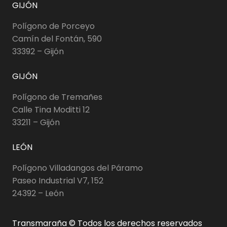
GIJÓN
Polígono de Porceyo
Camín del Fontán, 590
33392 – Gijón
GIJÓN
Polígono de Tremañes
Calle Tina Moditti 12
33211 – Gijón
LEÓN
Polígono Villadangos del Páramo
Paseo Industrial V7, 152
24392 – León
Transmaraña © Todos los derechos reservados