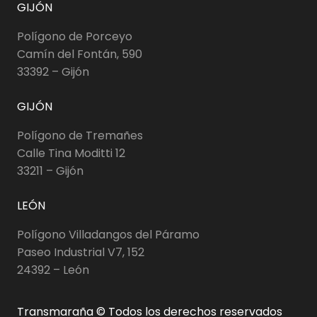
GIJÓN
Polígono de Porceyo
Camín del Fontán, 590
33392 – Gijón
GIJÓN
Polígono de Tremañes
Calle Tina Moditti 12
33211 – Gijón
LEÓN
Polígono Villadangos del Páramo
Paseo Industrial V7, 152
24392 – León
Transmaraña © Todos los derechos reservados