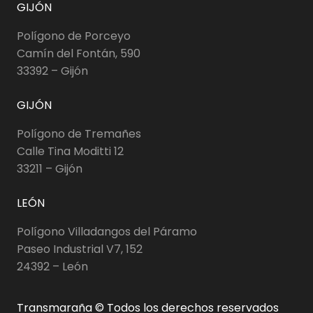
GIJÓN
Polígono de Porceyo
Camín del Fontán, 590
33392 – Gijón
GIJÓN
Polígono de Tremañes
Calle Tina Moditti 12
33211 – Gijón
LEÓN
Polígono Villadangos del Páramo
Paseo Industrial V7, 152
24392 – León
Transmaraña © Todos los derechos reservados