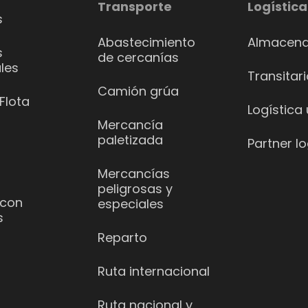
Transporte
Logística
s
Abastecimiento
Almacena
s
de cercanías
les
Transitar
Camión grúa
Flota
Logística
Mercancía
paletizada
Partner lo
Mercancías
peligrosas y
 con
especiales
s
Reparto
Ruta internacional
Ruta nacional y