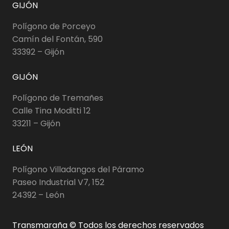
GIJÓN
Polígono de Porceyo
Camín del Fontán, 590
33392 – Gijón
GIJÓN
Polígono de Tremañes
Calle Tina Moditti 12
33211 – Gijón
LEÓN
Polígono Villadangos del Páramo
Paseo Industrial V7, 152
24392 – León
Transmaraña © Todos los derechos reservados