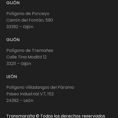
GIJÓN
Polígono de Porceyo
Camín del Fontán, 590
33392 – Gijón
GIJÓN
Polígono de Tremañes
Calle Tina Moditti 12
33211 – Gijón
LEÓN
Polígono Villadangos del Páramo
Paseo Industrial V7, 152
24392 – León
Transmaraña © Todos los derechos reservados