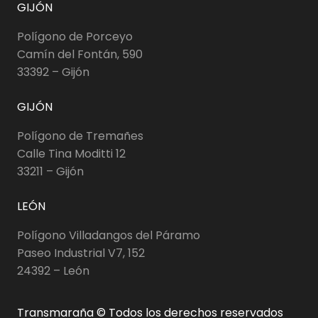
GIJÓN
Polígono de Porceyo
Camín del Fontán, 590
33392 – Gijón
GIJÓN
Polígono de Tremañes
Calle Tina Moditti 12
33211 – Gijón
LEÓN
Polígono Villadangos del Páramo
Paseo Industrial V7, 152
24392 – León
Transmaraña © Todos los derechos reservados