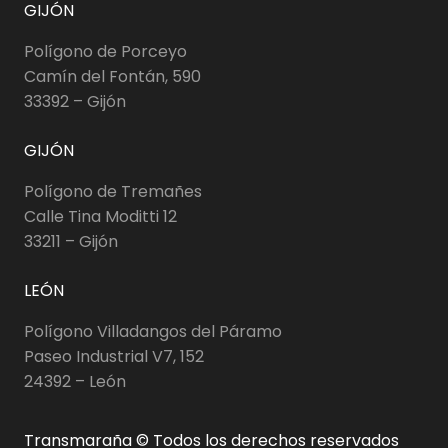
GIJÓN
Polígono de Porceyo
Camín del Fontán, 590
33392 – Gijón
GIJÓN
Polígono de Tremañes
Calle Tina Moditti 12
33211 – Gijón
LEÓN
Polígono Villadangos del Páramo
Paseo Industrial V7, 152
24392 – León
Transmaraña © Todos los derechos reservados