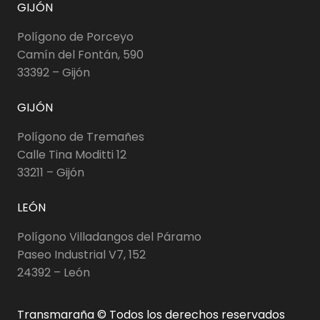
GIJÓN
Polígono de Porceyo
Camín del Fontán, 590
33392 – Gijón
GIJÓN
Polígono de Tremañes
Calle Tina Moditti 12
33211 – Gijón
LEÓN
Polígono Villadangos del Páramo
Paseo Industrial V7, 152
24392 – León
Transmaraña © Todos los derechos reservados