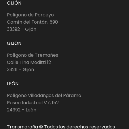
GIJÓN
Polígono de Porceyo
Camín del Fontán, 590
33392 – Gijón
GIJÓN
Polígono de Tremañes
Calle Tina Moditti 12
33211 – Gijón
LEÓN
Polígono Villadangos del Páramo
Paseo Industrial V7, 152
24392 – León
Transmaraña © Todos los derechos reservados