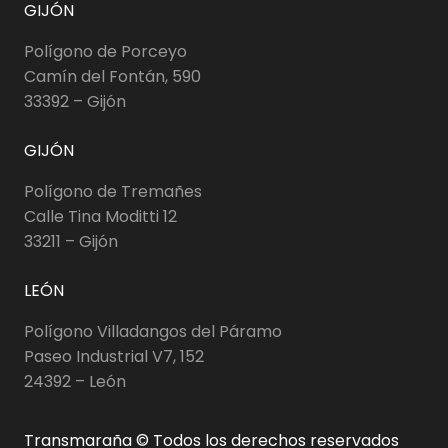
GIJÓN
Polígono de Porceyo
Camín del Fontán, 590
33392 – Gijón
GIJÓN
Polígono de Tremañes
Calle Tina Moditti 12
33211 – Gijón
LEÓN
Polígono Villadangos del Páramo
Paseo Industrial V7, 152
24392 – León
Transmaraña © Todos los derechos reservados