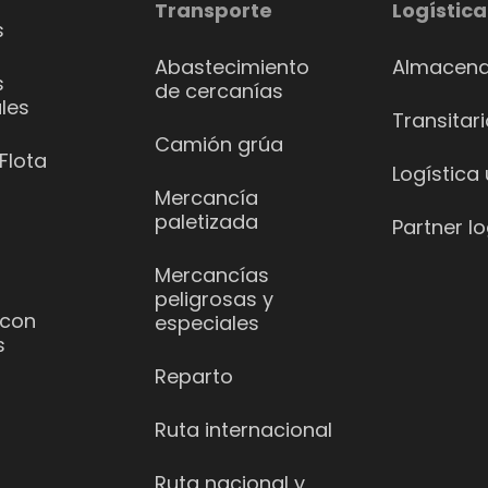
Transporte
Logística
s
Abastecimiento
Almacena
s
de cercanías
les
Transitar
Camión grúa
Flota
Logística
Mercancía
paletizada
Partner lo
Mercancías
peligrosas y
 con
especiales
s
Reparto
Ruta internacional
Ruta nacional y