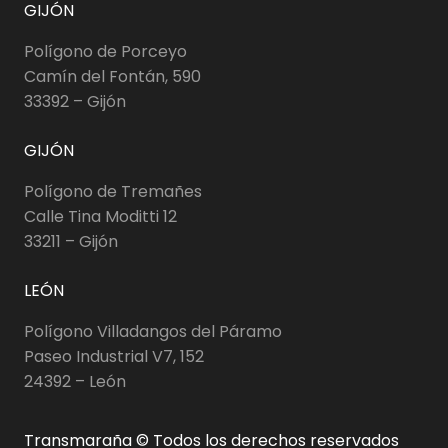
GIJÓN
Polígono de Porceyo
Camín del Fontán, 590
33392 – Gijón
GIJÓN
Polígono de Tremañes
Calle Tina Moditti 12
33211 – Gijón
LEÓN
Polígono Villadangos del Páramo
Paseo Industrial V7, 152
24392 – León
Transmaraña © Todos los derechos reservados