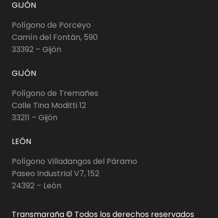
GIJÓN
Polígono de Porceyo
Camín del Fontán, 590
33392 – Gijón
GIJÓN
Polígono de Tremañes
Calle Tina Moditti 12
33211 – Gijón
LEÓN
Polígono Villadangos del Páramo
Paseo Industrial V7, 152
24392 – León
Transmaraña © Todos los derechos reservados