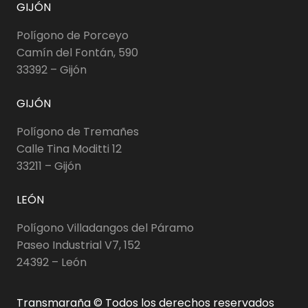
GIJÓN
Polígono de Porceyo
Camín del Fontán, 590
33392 – Gijón
GIJÓN
Polígono de Tremañes
Calle Tina Moditti 12
33211 – Gijón
LEÓN
Polígono Villadangos del Páramo
Paseo Industrial V7, 152
24392 – León
Transmaraña © Todos los derechos reservados