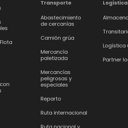
Transporte
Logística
s
Abastecimiento
Almacena
s
de cercanías
les
Transitar
Camión grúa
Flota
Logística
Mercancía
paletizada
Partner lo
Mercancías
peligrosas y
 con
especiales
s
Reparto
Ruta internacional
Ruta nacional y