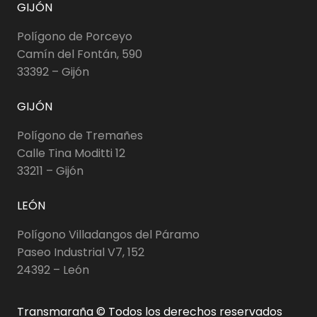
GIJÓN
Polígono de Porceyo
Camín del Fontán, 590
33392 – Gijón
GIJÓN
Polígono de Tremañes
Calle Tina Moditti 12
33211 – Gijón
LEÓN
Polígono Villadangos del Páramo
Paseo Industrial V7, 152
24392 – León
Transmaraña © Todos los derechos reservados