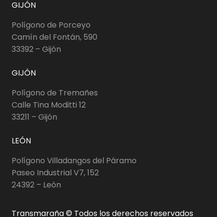
GIJÓN
Polígono de Porceyo
Camín del Fontán, 590
33392 – Gijón
GIJÓN
Polígono de Tremañes
Calle Tina Moditti 12
33211 – Gijón
LEÓN
Polígono Villadangos del Páramo
Paseo Industrial V7, 152
24392 – León
Transmaraña © Todos los derechos reservados