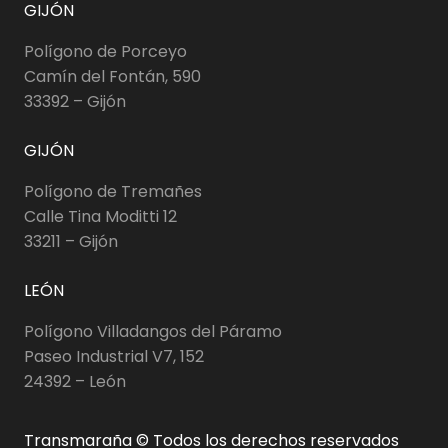
GIJÓN
Polígono de Porceyo
Camín del Fontán, 590
33392 – Gijón
GIJÓN
Polígono de Tremañes
Calle Tina Moditti 12
33211 – Gijón
LEÓN
Polígono Villadangos del Páramo
Paseo Industrial V7, 152
24392 – León
Transmaraña © Todos los derechos reservados