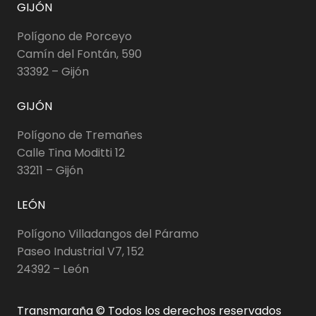
GIJÓN
Polígono de Porceyo
Camín del Fontán, 590
33392 – Gijón
GIJÓN
Polígono de Tremañes
Calle Tina Moditti 12
33211 – Gijón
LEÓN
Polígono Villadangos del Páramo
Paseo Industrial V7, 152
24392 – León
Transmaraña © Todos los derechos reservados