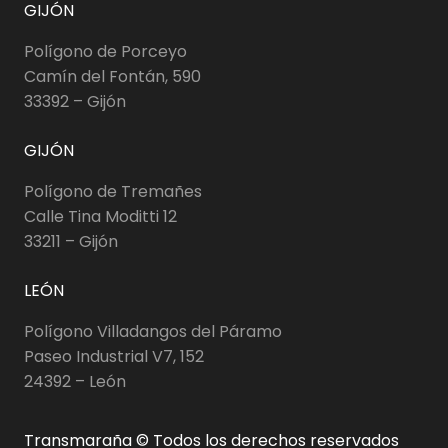
GIJÓN
Polígono de Porceyo
Camín del Fontán, 590
33392 – Gijón
GIJÓN
Polígono de Tremañes
Calle Tina Moditti 12
33211 – Gijón
LEÓN
Polígono Villadangos del Páramo
Paseo Industrial V7, 152
24392 – León
Transmaraña © Todos los derechos reservados