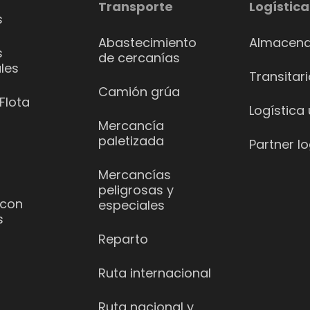
Transporte
Logística
s
Abastecimiento
Almacena
s
de cercanías
les
Transitar
Camión grúa
Flota
Logística
Mercancía
paletizada
Partner lo
Mercancías
peligrosas y
 con
especiales
s
Reparto
Ruta internacional
Ruta nacional y