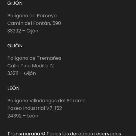
GIJÓN
Polígono de Porceyo
Camín del Fontán, 590
33392 – Gijón
GIJÓN
Polígono de Tremañes
Calle Tina Moditti 12
33211 – Gijón
LEÓN
Polígono Villadangos del Páramo
Paseo Industrial V7, 152
24392 – León
Transmaraña © Todos los derechos reservados