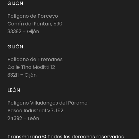
GIJÓN
Polígono de Porceyo
Camín del Fontán, 590
33392 – Gijón
GIJÓN
Polígono de Tremañes
Calle Tina Moditti 12
33211 – Gijón
LEÓN
Polígono Villadangos del Páramo
Paseo Industrial V7, 152
24392 – León
Transmaraña © Todos los derechos reservados