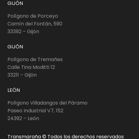
GIJÓN
Polígono de Porceyo
Camín del Fontán, 590
33392 – Gijón
GIJÓN
Polígono de Tremañes
Calle Tina Moditti 12
33211 – Gijón
LEÓN
Polígono Villadangos del Páramo
Paseo Industrial V7, 152
24392 – León
Transmaraña © Todos los derechos reservados