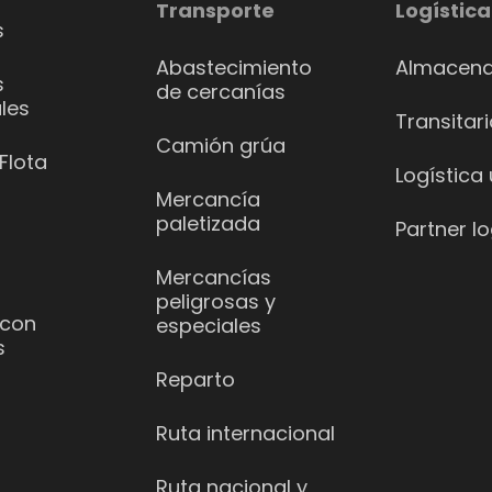
Transporte
Logística
s
Abastecimiento
Almacena
s
de cercanías
les
Transitar
Camión grúa
Flota
Logística
Mercancía
paletizada
Partner lo
Mercancías
peligrosas y
 con
especiales
s
Reparto
Ruta internacional
Ruta nacional y