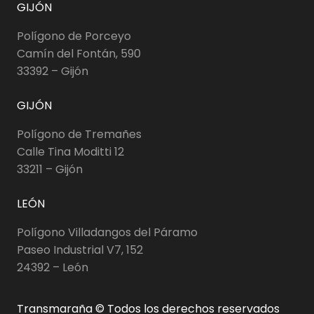
GIJÓN
Polígono de Porceyo
Camín del Fontán, 590
33392 – Gijón
GIJÓN
Polígono de Tremañes
Calle Tina Moditti 12
33211 – Gijón
LEÓN
Polígono Villadangos del Páramo
Paseo Industrial V7, 152
24392 – León
Transmaraña © Todos los derechos reservados