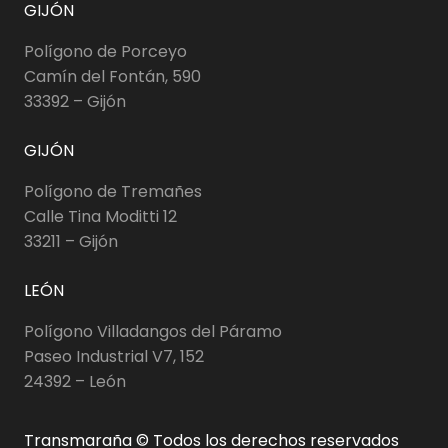
GIJÓN
Polígono de Porceyo
Camín del Fontán, 590
33392 – Gijón
GIJÓN
Polígono de Tremañes
Calle Tina Moditti 12
33211 – Gijón
LEÓN
Polígono Villadangos del Páramo
Paseo Industrial V7, 152
24392 – León
Transmaraña © Todos los derechos reservados