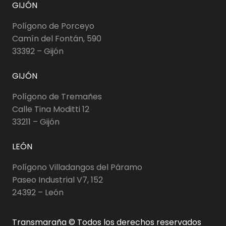
GIJÓN
Polígono de Porceyo
Camín del Fontán, 590
33392 – Gijón
GIJÓN
Polígono de Tremañes
Calle Tina Moditti 12
33211 – Gijón
LEÓN
Polígono Villadangos del Páramo
Paseo Industrial V7, 152
24392 – León
Transmaraña © Todos los derechos reservados