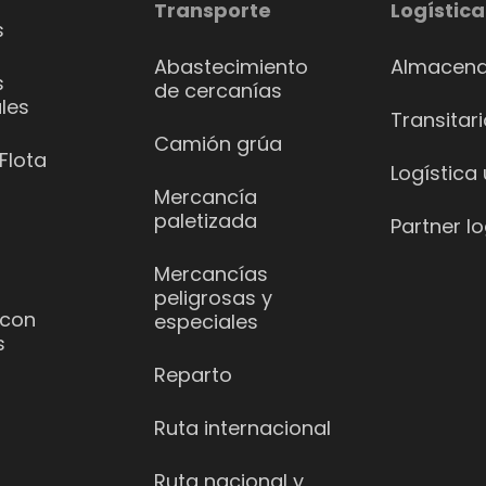
Transporte
Logística
s
Abastecimiento
Almacena
s
de cercanías
les
Transitar
Camión grúa
Flota
Logística
Mercancía
paletizada
Partner lo
Mercancías
peligrosas y
 con
especiales
s
Reparto
Ruta internacional
Ruta nacional y