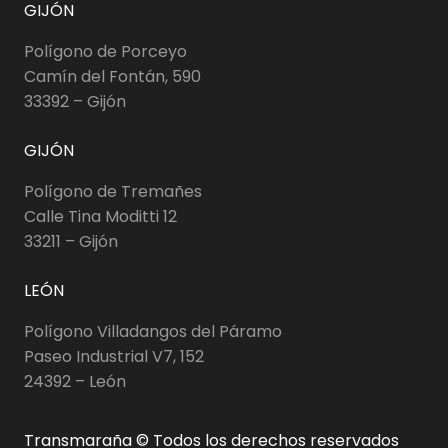
GIJÓN
Polígono de Porceyo
Camín del Fontán, 590
33392 – Gijón
GIJÓN
Polígono de Tremañes
Calle Tina Moditti 12
33211 – Gijón
LEÓN
Polígono Villadangos del Páramo
Paseo Industrial V7, 152
24392 – León
Transmaraña © Todos los derechos reservados