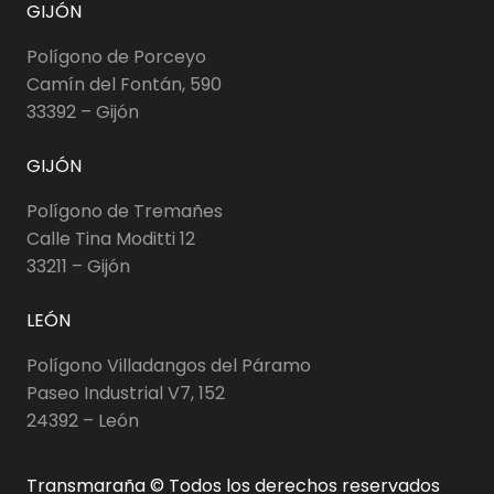
GIJÓN
Polígono de Porceyo
Camín del Fontán, 590
33392 – Gijón
GIJÓN
Polígono de Tremañes
Calle Tina Moditti 12
33211 – Gijón
LEÓN
Polígono Villadangos del Páramo
Paseo Industrial V7, 152
24392 – León
Transmaraña © Todos los derechos reservados