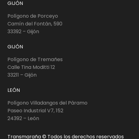
GIJÓN
Polígono de Porceyo
Camín del Fontán, 590
33392 – Gijón
GIJÓN
Polígono de Tremañes
Calle Tina Moditti 12
33211 – Gijón
LEÓN
Polígono Villadangos del Páramo
Paseo Industrial V7, 152
24392 – León
Transmaraña © Todos los derechos reservados