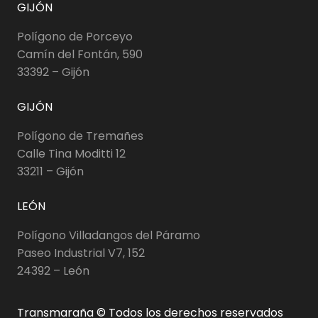
GIJÓN
Polígono de Porceyo
Camín del Fontán, 590
33392 – Gijón
GIJÓN
Polígono de Tremañes
Calle Tina Moditti 12
33211 – Gijón
LEÓN
Polígono Villadangos del Páramo
Paseo Industrial V7, 152
24392 – León
Transmaraña © Todos los derechos reservados