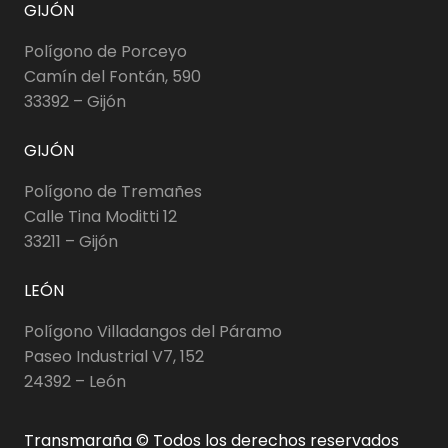
GIJÓN
Polígono de Porceyo
Camín del Fontán, 590
33392 – Gijón
GIJÓN
Polígono de Tremañes
Calle Tina Moditti 12
33211 – Gijón
LEÓN
Polígono Villadangos del Páramo
Paseo Industrial V7, 152
24392 – León
Transmaraña © Todos los derechos reservados