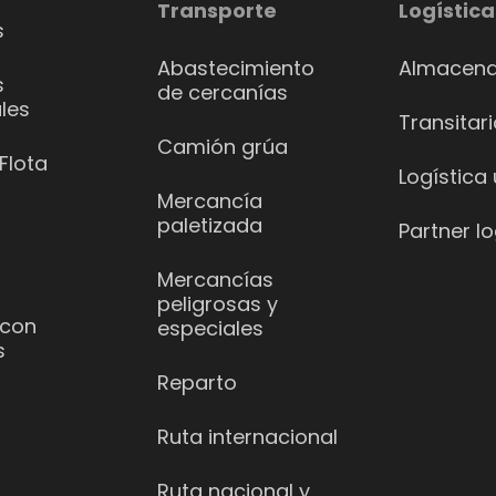
Transporte
Logística
s
Abastecimiento
Almacena
s
de cercanías
les
Transitar
Camión grúa
Flota
Logística
Mercancía
paletizada
Partner lo
Mercancías
peligrosas y
 con
especiales
s
Reparto
Ruta internacional
Ruta nacional y