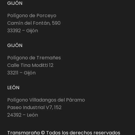
GIJÓN
Polígono de Porceyo
Camín del Fontán, 590
33392 – Gijón
GIJÓN
Polígono de Tremañes
Calle Tina Moditti 12
33211 – Gijón
LEÓN
Polígono Villadangos del Páramo
Paseo Industrial V7, 152
24392 – León
Transmaraña © Todos los derechos reservados