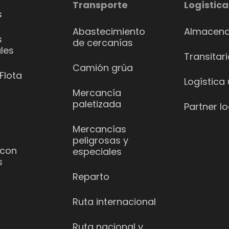
Transporte
Logística
s
Abastecimiento
Almacena
s
de cercanías
les
Transitar
Camión grúa
Flota
Logística
Mercancía
paletizada
Partner lo
Mercancías
peligrosas y
 con
especiales
s
Reparto
Ruta internacional
Ruta nacional y