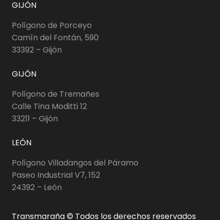
GIJÓN
Polígono de Porceyo
Camín del Fontán, 590
33392 – Gijón
GIJÓN
Polígono de Tremañes
Calle Tina Moditti 12
33211 – Gijón
LEÓN
Polígono Villadangos del Páramo
Paseo Industrial V7, 152
24392 – León
Transmaraña © Todos los derechos reservados