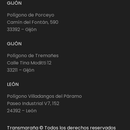
GIJÓN
Polígono de Porceyo
Camín del Fontán, 590
33392 – Gijón
GIJÓN
Polígono de Tremañes
Calle Tina Moditti 12
33211 – Gijón
LEÓN
Polígono Villadangos del Páramo
Paseo Industrial V7, 152
24392 – León
Transmaraña © Todos los derechos reservados