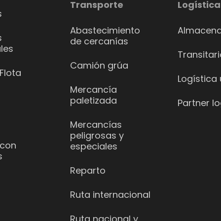
Transporte
Logística
s
Abastecimiento
Almacena
s
de cercanías
les
Transitar
Camión grúa
Flota
Logística
Mercancía
paletizada
Partner lo
Mercancías
peligrosas y
 con
especiales
s
Reparto
Ruta internacional
Ruta nacional y