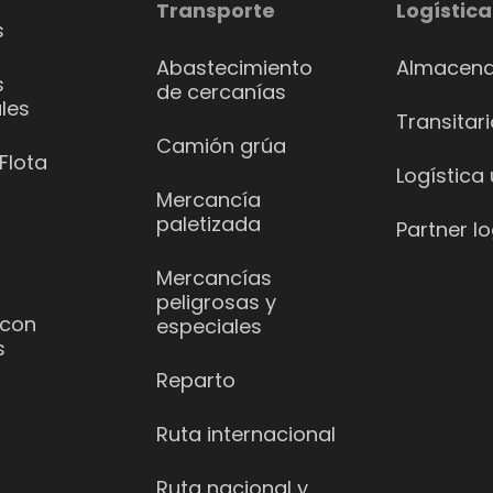
Transporte
Logística
s
Abastecimiento
Almacena
s
de cercanías
les
Transitar
Camión grúa
Flota
Logística
Mercancía
paletizada
Partner lo
Mercancías
peligrosas y
 con
especiales
s
Reparto
Ruta internacional
Ruta nacional y