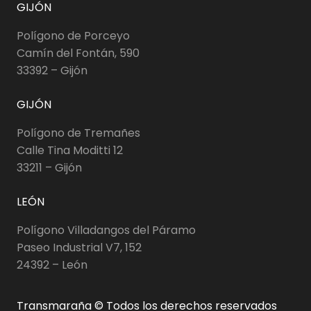
GIJÓN
Polígono de Porceyo
Camín del Fontán, 590
33392 – Gijón
GIJÓN
Polígono de Tremañes
Calle Tina Moditti 12
33211 – Gijón
LEÓN
Polígono Villadangos del Páramo
Paseo Industrial V7, 152
24392 – León
Transmaraña © Todos los derechos reservados