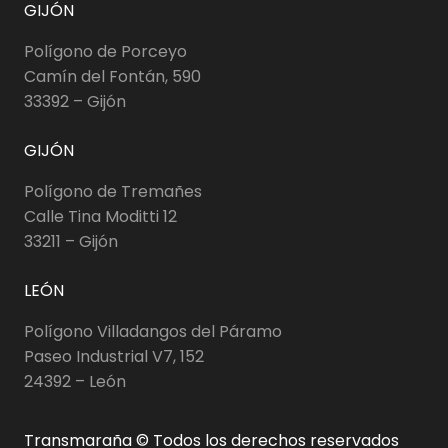
GIJÓN
Polígono de Porceyo
Camín del Fontán, 590
33392 – Gijón
GIJÓN
Polígono de Tremañes
Calle Tina Moditti 12
33211 – Gijón
LEÓN
Polígono Villadangos del Páramo
Paseo Industrial V7, 152
24392 – León
Transmaraña © Todos los derechos reservados