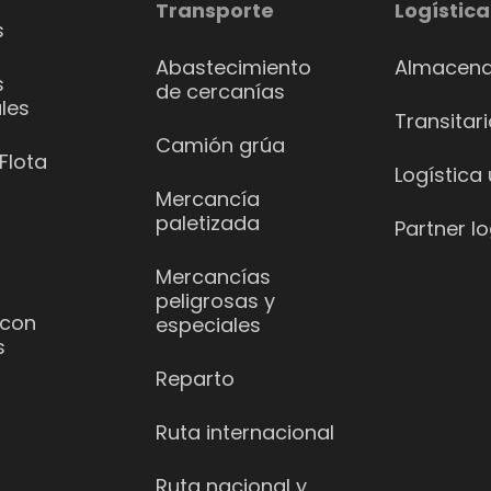
Transporte
Logística
s
Abastecimiento
Almacena
s
de cercanías
les
Transitar
Camión grúa
Flota
Logística
Mercancía
paletizada
Partner lo
Mercancías
peligrosas y
 con
especiales
s
Reparto
Ruta internacional
Ruta nacional y