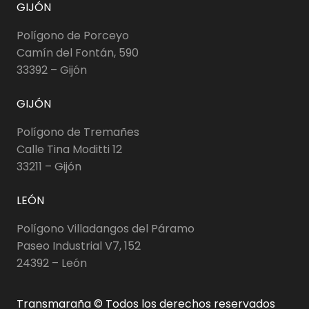
GIJÓN
Polígono de Porceyo
Camín del Fontán, 590
33392 – Gijón
GIJÓN
Polígono de Tremañes
Calle Tina Moditti 12
33211 – Gijón
LEÓN
Polígono Villadangos del Páramo
Paseo Industrial V7, 152
24392 – León
Transmaraña © Todos los derechos reservados