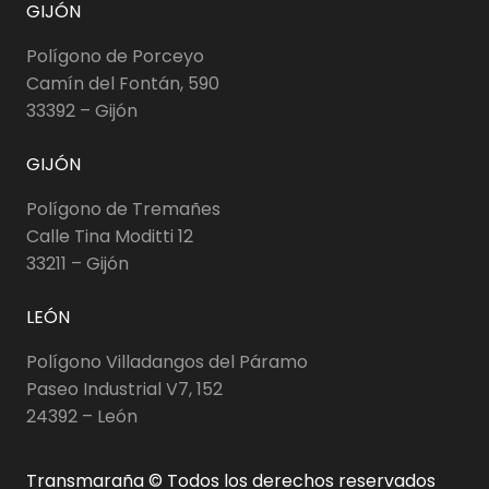
GIJÓN
Polígono de Porceyo
Camín del Fontán, 590
33392 – Gijón
GIJÓN
Polígono de Tremañes
Calle Tina Moditti 12
33211 – Gijón
LEÓN
Polígono Villadangos del Páramo
Paseo Industrial V7, 152
24392 – León
Transmaraña © Todos los derechos reservados