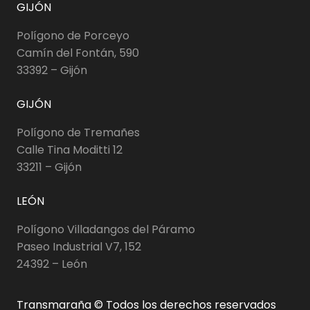
GIJÓN
Polígono de Porceyo
Camín del Fontán, 590
33392 – Gijón
GIJÓN
Polígono de Tremañes
Calle Tina Moditti 12
33211 – Gijón
LEÓN
Polígono Villadangos del Páramo
Paseo Industrial V7, 152
24392 – León
Transmaraña © Todos los derechos reservados