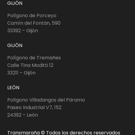
GIJÓN
Polígono de Porceyo
Camín del Fontán, 590
33392 – Gijón
GIJÓN
Polígono de Tremañes
Calle Tina Moditti 12
33211 – Gijón
LEÓN
Polígono Villadangos del Páramo
Paseo Industrial V7, 152
24392 – León
Transmaraña © Todos los derechos reservados